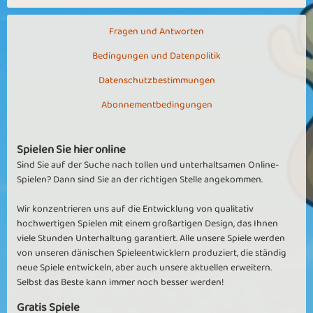
Fragen und Antworten
Bedingungen und Datenpolitik
Datenschutzbestimmungen
Abonnementbedingungen
Spielen Sie hier online
Sind Sie auf der Suche nach tollen und unterhaltsamen Online-
Spielen? Dann sind Sie an der richtigen Stelle angekommen.
Wir konzentrieren uns auf die Entwicklung von qualitativ
hochwertigen Spielen mit einem großartigen Design, das Ihnen
viele Stunden Unterhaltung garantiert. Alle unsere Spiele werden
von unseren dänischen Spieleentwicklern produziert, die ständig
neue Spiele entwickeln, aber auch unsere aktuellen erweitern.
Selbst das Beste kann immer noch besser werden!
Gratis Spiele