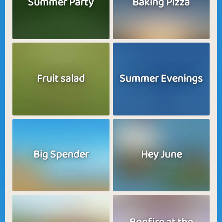
Summer Party
Baking Pizza
Fruit salad
Summer Evenings
Big Spender
Hey June