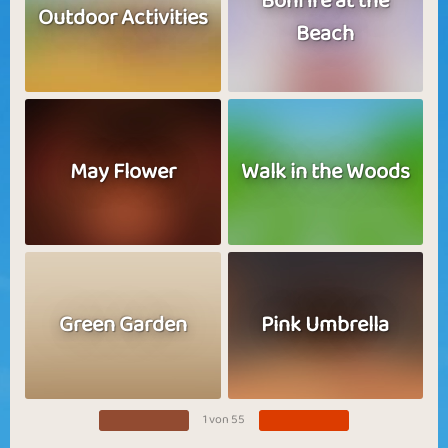
Bonfire at the
Outdoor Activities
Beach
May Flower
Walk in the Woods
Green Garden
Pink Umbrella
1 von 55