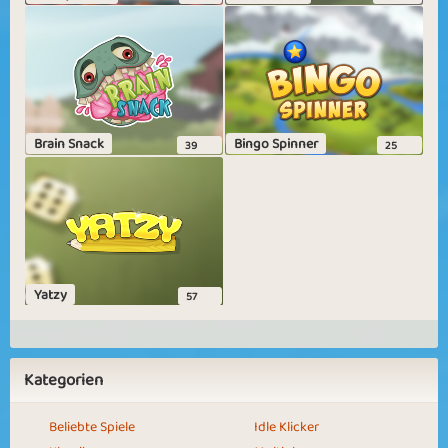
Brain Snack
Bingo Spinner
39
25
Yatzy
57
Kategorien
Beliebte Spiele
Idle Klicker