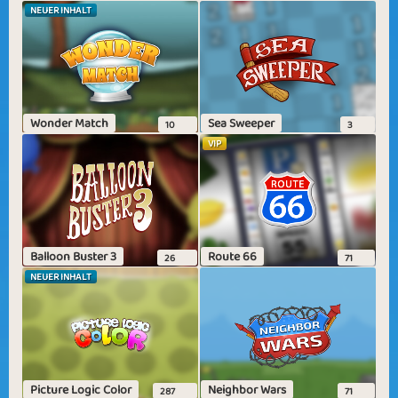
NEUER INHALT
Wonder Match
Sea Sweeper
10
3
VIP
Balloon Buster 3
Route 66
26
71
NEUER INHALT
Picture Logic Color
Neighbor Wars
287
71