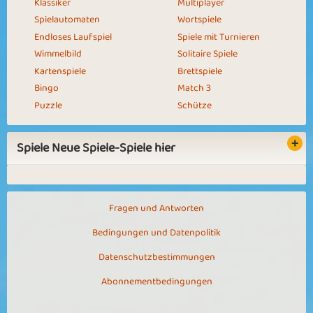
Klassiker
Multiplayer
Spielautomaten
Wortspiele
Endloses Laufspiel
Spiele mit Turnieren
Wimmelbild
Solitaire Spiele
Kartenspiele
Brettspiele
Bingo
Match 3
Puzzle
Schütze
Spiele Neue Spiele-Spiele hier
Fragen und Antworten
Bedingungen und Datenpolitik
Datenschutzbestimmungen
Abonnementbedingungen