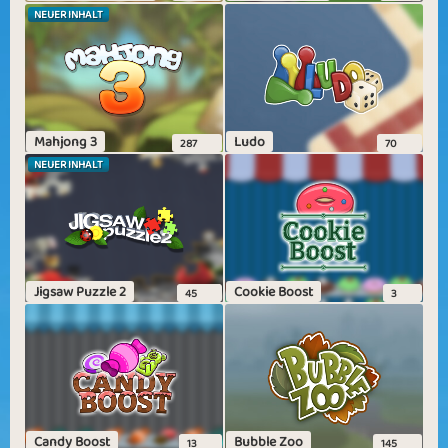
NEUER INHALT
Mahjong 3
Ludo
287
70
NEUER INHALT
Jigsaw Puzzle 2
Cookie Boost
45
3
Candy Boost
Bubble Zoo
13
145