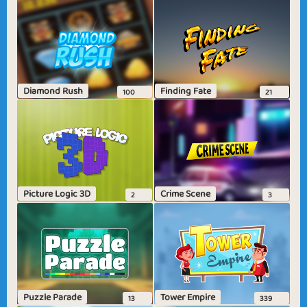
Diamond Rush
Finding Fate
100
21
Picture Logic 3D
Crime Scene
2
3
Puzzle Parade
Tower Empire
13
339