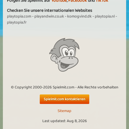
Folgen Sie Spielmit auf
YouTube
,
Facebook
und
TikTok
Checken Sie unsere internationalen Websites
playtopia.com
-
playandwin.co.uk
-
komogvind.dk
-
playtopia.nl
-
playtopia.fr
© Copyright 2000-2026 Spielmit.com - Alle Rechte vorbehalten
Spielmit.com kontaktieren
Sitemap
Last updated: Aug 8, 2026