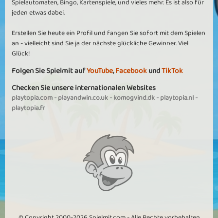
Spielautomaten, Bingo, Kartenspiele, und vieles mehr. Es ist also für
jeden etwas dabei.
Erstellen Sie heute ein Profil und fangen Sie sofort mit dem Spielen
an - vielleicht sind Sie ja der nächste glückliche Gewinner. Viel
Glück!
Folgen Sie Spielmit auf
YouTube
,
Facebook
und
TikTok
Checken Sie unsere internationalen Websites
playtopia.com
-
playandwin.co.uk
-
komogvind.dk
-
playtopia.nl
-
playtopia.fr
© Copyright 2000-2026 Spielmit.com - Alle Rechte vorbehalten