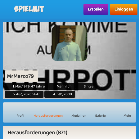
Spielmit
Erstellen
Einloggen
MrMarco79
1. Mär, 1979, 47 Jahre
Männlich
Single
6. Aug, 2026 14:43
4. Feb, 2008
Profil
Herausforderungen
Medaillen
Galerie
Mehr
Herausforderungen (871)