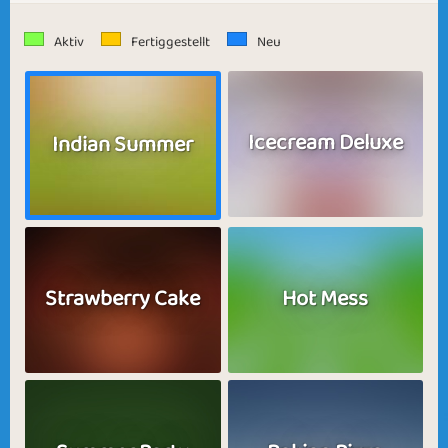
Aktiv
Fertiggestellt
Neu
Icecream Deluxe
Indian Summer
Strawberry Cake
Hot Mess