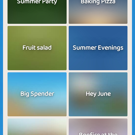
Summer Party
Baking Pizza
Fruit salad
Summer Evenings
Big Spender
Hey June