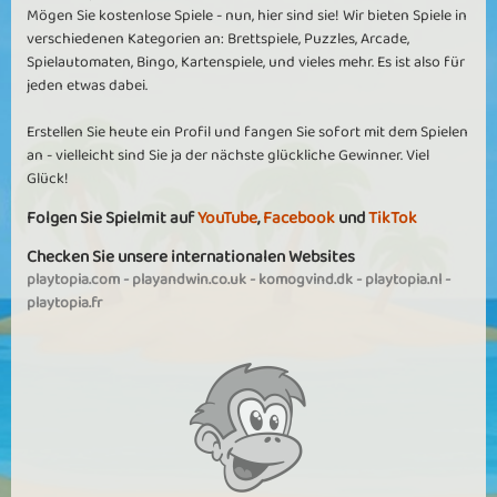
Mögen Sie kostenlose Spiele - nun, hier sind sie! Wir bieten Spiele in
verschiedenen Kategorien an: Brettspiele, Puzzles, Arcade,
Spielautomaten, Bingo, Kartenspiele, und vieles mehr. Es ist also für
jeden etwas dabei.
Erstellen Sie heute ein Profil und fangen Sie sofort mit dem Spielen
an - vielleicht sind Sie ja der nächste glückliche Gewinner. Viel
Glück!
Folgen Sie Spielmit auf
YouTube
,
Facebook
und
TikTok
Checken Sie unsere internationalen Websites
playtopia.com
-
playandwin.co.uk
-
komogvind.dk
-
playtopia.nl
-
playtopia.fr