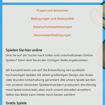
Fragen und Antworten
Bedingungen und Datenpolitik
Datenschutzbestimmungen
Abonnementbedingungen
Spielen Sie hier online
Sind Sie auf der Suche nach tollen und unterhaltsamen Online-
Spielen? Dann sind Sie an der richtigen Stelle angekommen.
Wir konzentrieren uns auf die Entwicklung von qualitativ
hochwertigen Spielen mit einem großartigen Design, das Ihnen
viele Stunden Unterhaltung garantiert. Alle unsere Spiele werden
von unseren dänischen Spieleentwicklern produziert, die ständig
neue Spiele entwickeln, aber auch unsere aktuellen erweitern.
Selbst das Beste kann immer noch besser werden!
Gratis Spiele