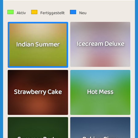
Aktiv
Fertiggestellt
Neu
Icecream Deluxe
Indian Summer
Strawberry Cake
Hot Mess