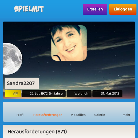
Spielmit
Erstellen
Einloggen
Sandra2207
VIP
22. Jul, 1972, 54 Jahre
Weiblich
31. Mai, 2012
Profil
Herausforderungen
Medaillen
Galerie
Mehr
Herausforderungen (871)