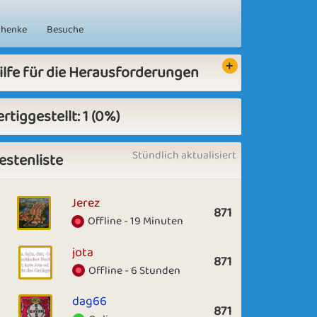
chenke
Besuche
ilfe für die Herausforderungen
ertiggestellt: 1 (0%)
Stündlich aktualisiert
estenliste
Jerez
871
Offline - 19 Minuten
jota
871
Offline - 6 Stunden
dag66
871