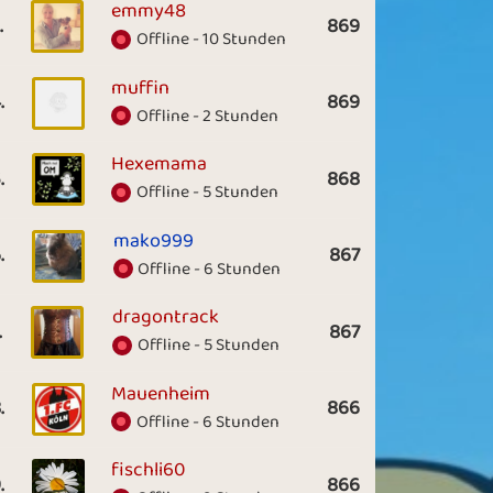
emmy48
.
869
Offline - 10 Stunden
muffin
.
869
Offline - 2 Stunden
Hexemama
.
868
Offline - 5 Stunden
mako999
.
867
Offline - 6 Stunden
dragontrack
.
867
Offline - 5 Stunden
Mauenheim
.
866
Offline - 6 Stunden
fischli60
.
866