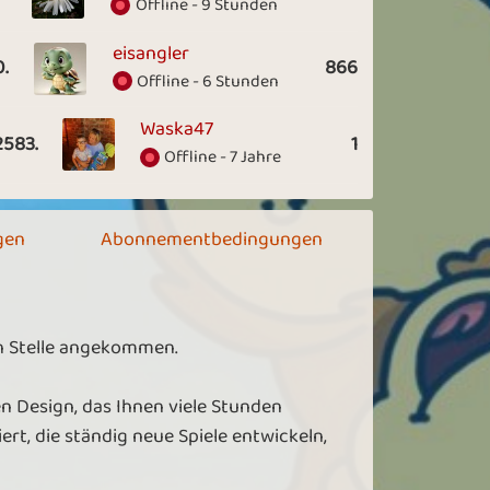
Offline - 9 Stunden
eisangler
0.
866
Offline - 6 Stunden
Waska47
2583.
1
Offline - 7 Jahre
gen
Abonnementbedingungen
en Stelle angekommen.
n Design, das Ihnen viele Stunden
rt, die ständig neue Spiele entwickeln,