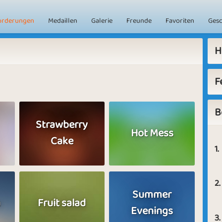
orderungen
Medaillen
Galerie
Freunde
Favoriten
Ges
H
F
B
Strawberry
Hot Mess
Cake
1.
2.
Summer
a
Fruit salad
Evenings
3.