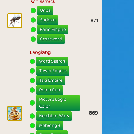
schissmick
Unos
Sudoku
871
Farm Empire
Crossword
Langlang
Word Search
Tower Empire
Taxi Empire
Robin Run
Picture Logic
Color
869
Neighbor Wars
Mahjong 3