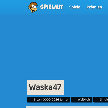
Spiele
Prämien
Spielmit
Waska47
6. Jan, 0000, 2026 Jahre
Weiblich
Singl