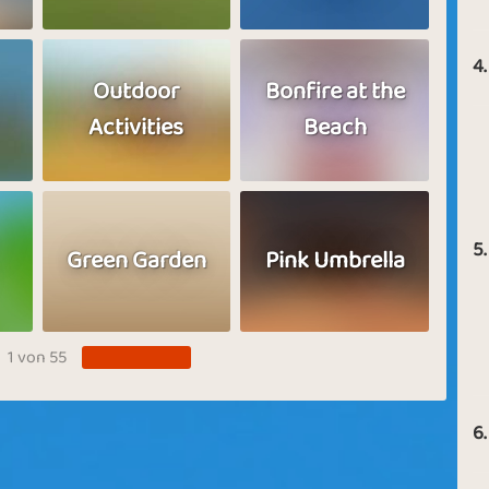
4.
Outdoor
Bonfire at the
Activities
Beach
5.
Green Garden
Pink Umbrella
1 von 55
6.