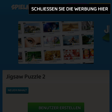
Spielmit
Erstellen
Einloggen
SCHLIESSEN SIE DIE WERBUNG HIER
Jigsaw Puzzle 2
NEUER INHALT
BENUTZER ERSTELLEN