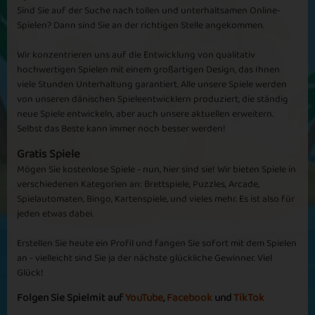
Sind Sie auf der Suche nach tollen und unterhaltsamen Online-
Spielen? Dann sind Sie an der richtigen Stelle angekommen.
Complicated
Wir konzentrieren uns auf die Entwicklung von qualitativ
Great Pictures
hochwertigen Spielen mit einem großartigen Design, das Ihnen
Photos
viele Stunden Unterhaltung garantiert. Alle unsere Spiele werden
von unseren dänischen Spieleentwicklern produziert, die ständig
neue Spiele entwickeln, aber auch unsere aktuellen erweitern.
Selbst das Beste kann immer noch besser werden!
Gratis Spiele
Mögen Sie kostenlose Spiele - nun, hier sind sie! Wir bieten Spiele in
Puzzle Spin
Puzzle 2 Win
verschiedenen Kategorien an: Brettspiele, Puzzles, Arcade,
Spielautomaten, Bingo, Kartenspiele, und vieles mehr. Es ist also für
jeden etwas dabei.
Erstellen Sie heute ein Profil und fangen Sie sofort mit dem Spielen
an - vielleicht sind Sie ja der nächste glückliche Gewinner. Viel
Glück!
Best Mates
Star Quality
Folgen Sie Spielmit auf
YouTube
,
Facebook
und
TikTok