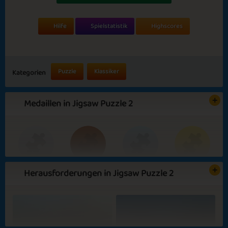
Hilfe
Spielstatistik
Highscores
Puzzle
Klassiker
Kategorien
Medaillen in Jigsaw Puzzle 2
Herausforderungen in Jigsaw Puzzle 2
Basic
Expert
Jiggly Puzzler
Star Player