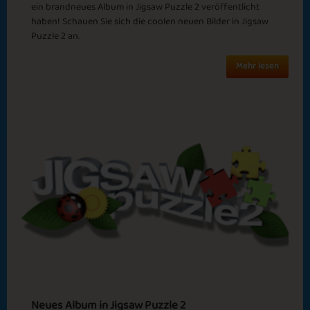
ein brandneues Album in Jigsaw Puzzle 2 veröffentlicht
New Beginnings
In Sight
haben! Schauen Sie sich die coolen neuen Bilder in Jigsaw
Puzzle 2 an.
Mehr lesen
Clueless
Winter Solstice
Harvest Month
Summer Camp
Neues Album in Jigsaw Puzzle 2