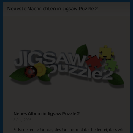
Outdoor Activities
Daydreaming
Neueste Nachrichten in Jigsaw Puzzle 2
Sapphire
Emerald
Ruby
Diamond
Last Days of 2025
Ho Ho Ho
In the Fall
Butterflies
Neues Album in Jigsaw Puzzle 2
3. Aug, 2026
Es ist der erste Montag des Monats und das bedeutet, dass wir