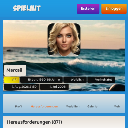
Spielmit
Erstellen
Einloggen
Marcail
VIP
16. Jun, 1960, 66 Jahre
Weiblich
Verheiratet
7. Aug, 2026 21:50
14. Jul, 2008
Profil
Herausforderungen
Medaillen
Galerie
Mehr
Herausforderungen (871)