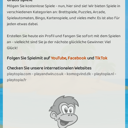
Mögen Sie kostenlose Spiele - nun, hier sind sie! Wir bieten Spiele in
verschiedenen Kategorien an: Brettspiele, Puzzles, Arcade,
Spielautomaten, Bingo, Kartenspiele, und vieles mehr. Es ist also für
jeden etwas dabei.
Erstellen Sie heute ein Profil und fangen Sie sofort mit dem Spielen
an - vielleicht sind Sie ja der nächste glückliche Gewinner. Viel
Glück!
Folgen Sie Spielmit auf
YouTube
,
Facebook
und
TikTok
Checken Sie unsere internationalen Websites
playtopia.com
-
playandwin.co.uk
-
komogvind.dk
-
playtopia.nl
-
playtopia.fr