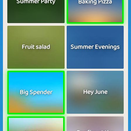
Summer Party
Baking Pizza
Fruit salad
Summer Evenings
Hey June
Big Spender