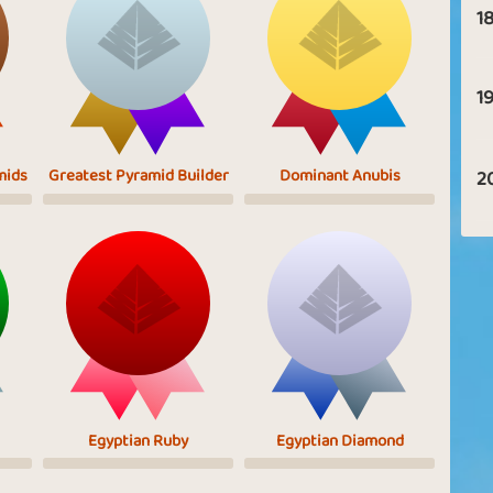
18
19
mids
Greatest Pyramid Builder
Dominant Anubis
2
Egyptian Ruby
Egyptian Diamond