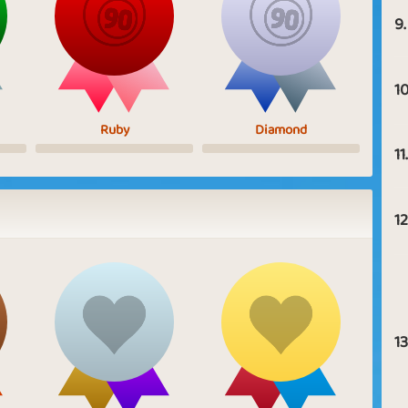
9.
10
Ruby
Diamond
11.
12
13