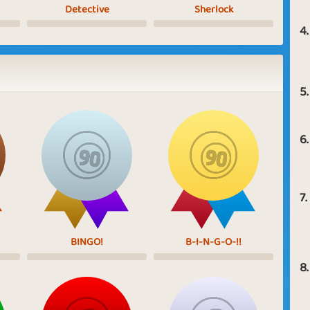
Detective
Sherlock
4.
5.
6.
7.
BINGO!
B-I-N-G-O-!!
8.