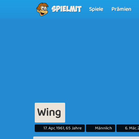
Spiele
Prämien
Spielmit
Wing
17. Apr, 1961, 65 Jahre
Männlich
6. Mär,