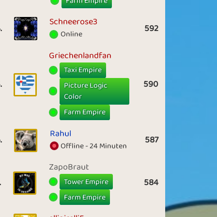
Farm Empire
Schneerose3
.
592
Online
Griechenlandfan
Taxi Empire
.
590
Picture Logic
Color
Farm Empire
Rahul
.
587
Offline - 24 Minuten
ZapoBraut
Tower Empire
.
584
Farm Empire