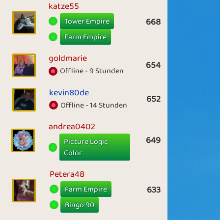
katze55
Tower Empire
668
Farm Empire
goldmarie
654
Offline - 9 Stunden
kevin80de
652
Offline - 14 Stunden
andrea0402
649
Picture Logic
Color
Petera48
Farm Empire
633
Bingo 90