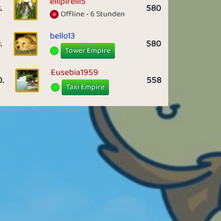
ellipirelli5
.
580
Offline - 6 Stunden
bello13
.
580
Tower Empire
Eusebia1959
0.
558
Taxi Empire