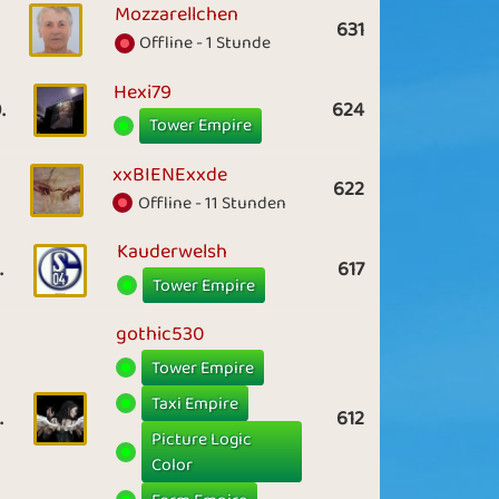
Mozzarellchen
631
Offline - 1 Stunde
Hexi79
.
624
Tower Empire
xxBIENExxde
622
Offline - 11 Stunden
Kauderwelsh
.
617
Tower Empire
gothic530
Tower Empire
Taxi Empire
.
612
Picture Logic
Color