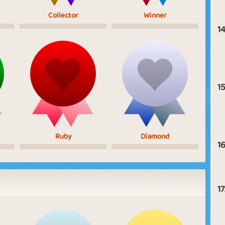
Collector
Winner
14
15
Ruby
Diamond
16
17