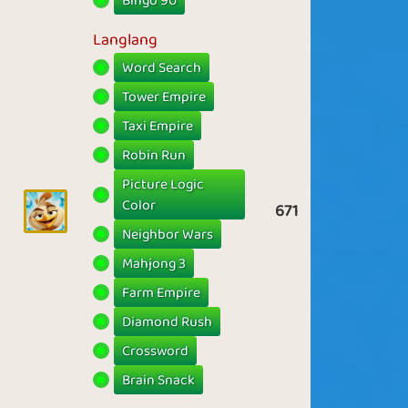
Bingo 90
Langlang
Word Search
Tower Empire
Taxi Empire
Robin Run
Picture Logic
Color
671
Neighbor Wars
Mahjong 3
Farm Empire
Diamond Rush
Crossword
Brain Snack