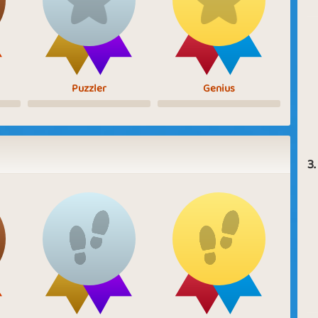
Puzzler
Genius
3.