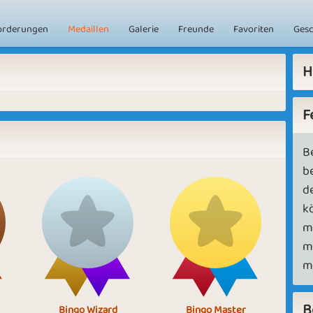
orderungen
Medaillen
Galerie
Freunde
Favoriten
Ges
H
F
B
b
d
k
m
m
m
B
Bingo Wizard
Bingo Master